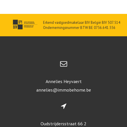
Erkend vastgoedmakelaar BIV België BIV 507.514
Ondernemingsnummer BTW BE 0736.641.556
Annelies Heyvaert
annelies@immobehome.be
Oudstrijdersstraat 66 2