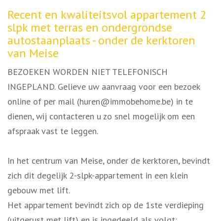
Omschrijving
Recent en kwaliteitsvol appartement 2
slpk met terras en ondergrondse
autostaanplaats - onder de kerktoren
van Meise
BEZOEKEN WORDEN NIET TELEFONISCH
INGEPLAND. Gelieve uw aanvraag voor een bezoek
online of per mail (huren@immobehome.be) in te
dienen, wij contacteren u zo snel mogelijk om een
afspraak vast te leggen.
In het centrum van Meise, onder de kerktoren, bevindt
zich dit degelijk 2-slpk-appartement in een klein
gebouw met lift.
Het appartement bevindt zich op de 1ste verdieping
(uitgerust met lift) en is ingedeeld als volgt: