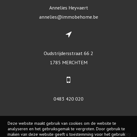
Annelies Heyvaert
annelies@immobehome.be
Oudstrijdersstraat 66 2
1785 MERCHTEM
0483 420 020
Deze website maakt gebruik van cookies om de website te
analyseren en het gebruiksgemak te vergroten. Door gebruik te
© 2026 - Immo Behome -
Developed by Zabun
-
Disclaimer
-
Privacy policy
maken van deze website geeft u toestemming voor het gebruik