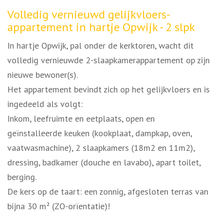
Omschrijving
Volledig vernieuwd gelijkvloers-
appartement in hartje Opwijk - 2 slpk
In hartje Opwijk, pal onder de kerktoren, wacht dit
volledig vernieuwde 2-slaapkamerappartement op zijn
nieuwe bewoner(s).
Het appartement bevindt zich op het gelijkvloers en is
ingedeeld als volgt:
Inkom, leefruimte en eetplaats, open en
geïnstalleerde keuken (kookplaat, dampkap, oven,
vaatwasmachine), 2 slaapkamers (18m2 en 11m2),
dressing, badkamer (douche en lavabo), apart toilet,
berging.
De kers op de taart: een zonnig, afgesloten terras van
bijna 30 m² (ZO-orïentatie)!