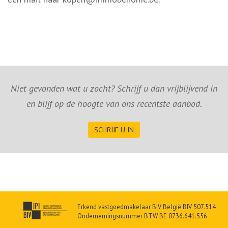
Niet gevonden wat u zocht? Schrijf u dan vrijblijvend in
en blijf op de hoogte van ons recentste aanbod.
SCHRIJF U IN
Erkend vastgoedmakelaar BIV België BIV 507.514
Ondernemingsnummer BTW BE 0736.641.556