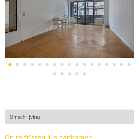
Omschrijving
Omschrijving
Op te frissen 1-slaapkamer-