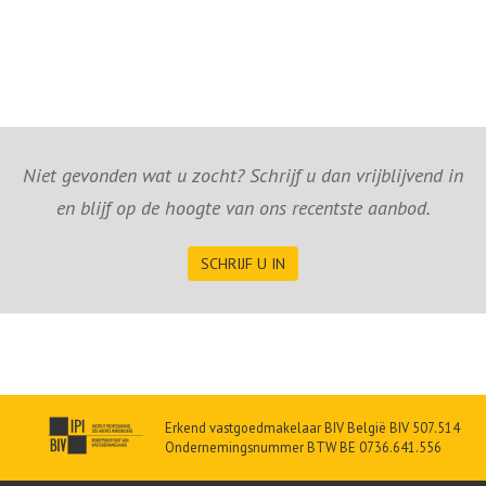
Niet gevonden wat u zocht? Schrijf u dan vrijblijvend in
en blijf op de hoogte van ons recentste aanbod.
SCHRIJF U IN
Erkend vastgoedmakelaar BIV België BIV 507.514
Ondernemingsnummer BTW BE 0736.641.556