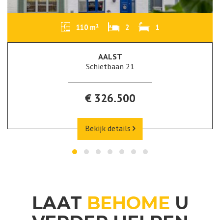
185 m²
4
1
Ja
MERCHTEM
Sint Huybrechtstraat 21
€ 535.000
Bekijk details
LAAT
BEHOME
U