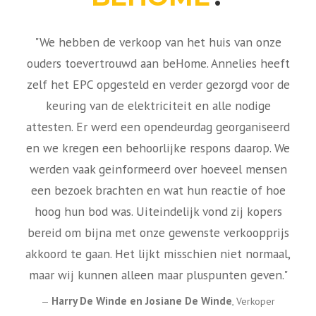
Nadat mijn moeder om gezondheidsreden haar
huis diende om te ruilen voor een rusthuis
stonden we voor de opdracht om haar huis te
verkopen. Na eerst enkele weken zelf getracht te
hebben om het huis te verkopen bleek dat dit
toch niet zo'n eenvoudige opdracht te zijn
wanneer je niet "in de business" zit. Ondertussen
werden we platgebeld door verscheidene
makelaars die zich aanboden.
We hebben er met velen gesproken maar geen
enkele kwam zo overtuigend, sterk geïnteresseerd
en professioneel uit de hoek als BeHome. Er werd
een 3D-tekening gemaakt, advertenties via lokale