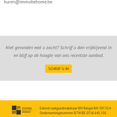
huren@immobehome.be.
Niet gevonden wat u zocht? Schrijf u dan vrijblijvend in
en blijf op de hoogte van ons recentste aanbod.
SCHRIJF U IN
Erkend vastgoedmakelaar BIV België BIV 507.514
Ondernemingsnummer BTW BE 0736.641.556