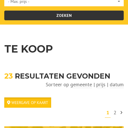
- Max. prijs -
ZOEKEN
TE KOOP
23
RESULTATEN GEVONDEN
Sorteer op
gemeente
|
prijs
|
datum
WEERGAVE OP KAART
1
2