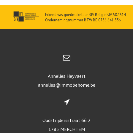
Erkend vastgoedmakelaar BIV België BIV 507.514
Ondernemingsnummer BTW BE 0736.641.556
Annelies Heyvaert
annelies@immobehome.be
Oudstrijdersstraat 66 2
1785 MERCHTEM