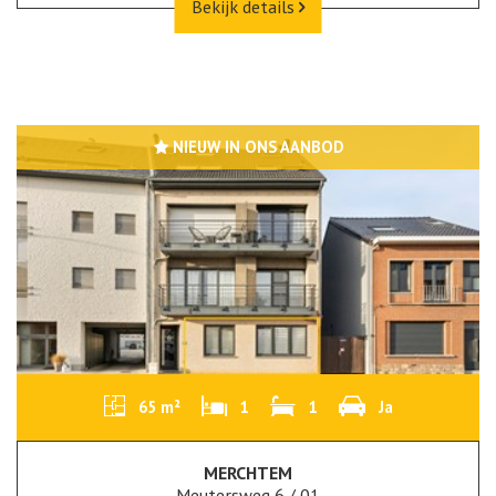
Bekijk details
NIEUW IN ONS AANBOD
65 m²
1
1
Ja
MERCHTEM
Meutersweg 6 / 01