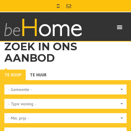
ZOEK IN ONS
AANBOD
TE KOOP
TE HUUR
- Gemeente -
- Type woning -
- Min. prijs -