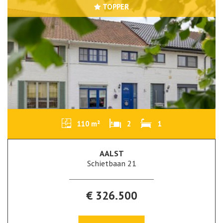
TOPPER
110 m²
2
1
AALST
Schietbaan 21
€ 326.500