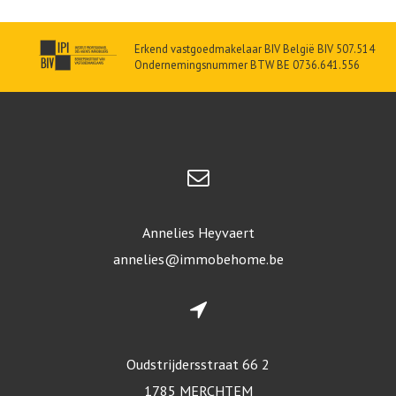
Erkend vastgoedmakelaar BIV België BIV 507.514
Ondernemingsnummer BTW BE 0736.641.556
Annelies Heyvaert
annelies@immobehome.be
Oudstrijdersstraat 66 2
1785 MERCHTEM