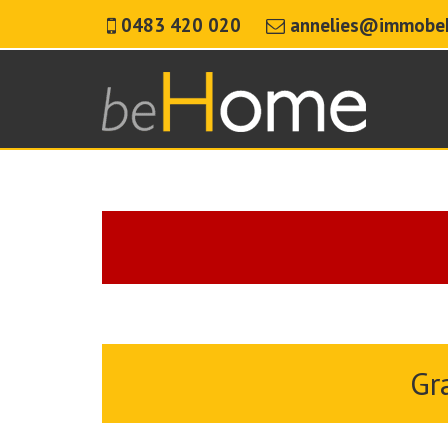
0483 420 020
annelies@immobe
Gr