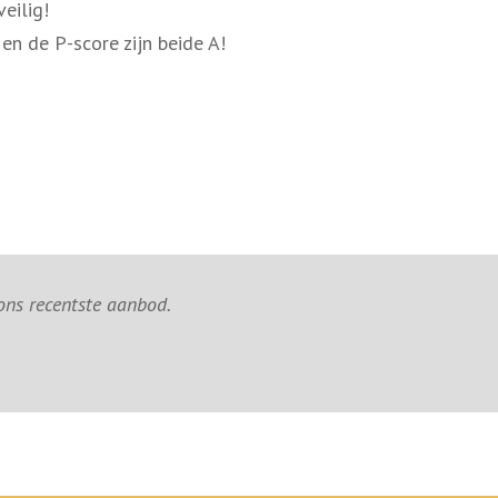
eilig!
en de P-score zijn beide A!
 ons recentste aanbod.