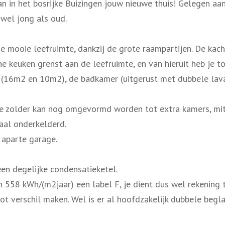
 in het bosrijke Buizingen jouw nieuwe thuis! Gelegen aa
wel jong als oud.
 de mooie leefruimte, dankzij de grote raampartijen. De kac
e keuken grenst aan de leefruimte, en van hieruit heb je t
s (16m2 en 10m2), de badkamer (uitgerust met dubbele lava
e zolder kan nog omgevormd worden tot extra kamers, mits
aal onderkelderd.
 aparte garage.
en degelijke condensatieketel.
 558 kWh/(m2jaar) een label F, je dient dus wel rekening 
oot verschil maken. Wel is er al hoofdzakelijk dubbele beg