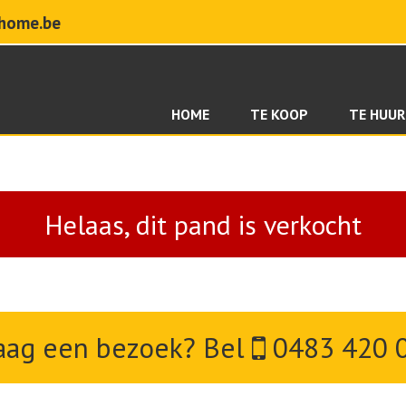
home.be
HOME
TE KOOP
TE HUUR
Helaas, dit pand is verkocht
aag een bezoek? Bel
0483 420 