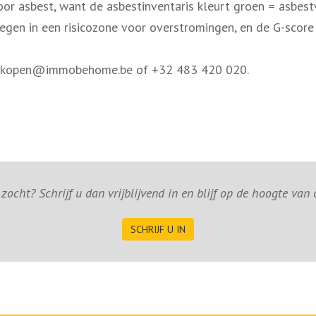
r asbest, want de asbestinventaris kleurt groen = asbestv
gen in een risicozone voor overstromingen, en de G-score 
via kopen@immobehome.be of +32 483 420 020.
ocht? Schrijf u dan vrijblijvend in en blijf op de hoogte van
SCHRIJF U IN