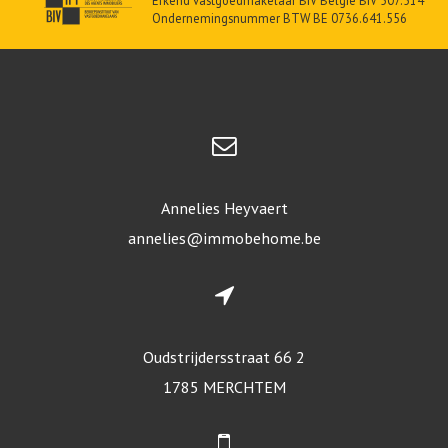
Erkend vastgoedmakelaar BIV België BIV 507.514
Ondernemingsnummer BTW BE 0736.641.556
Annelies Heyvaert
annelies@immobehome.be
Oudstrijdersstraat 66 2
1785 MERCHTEM