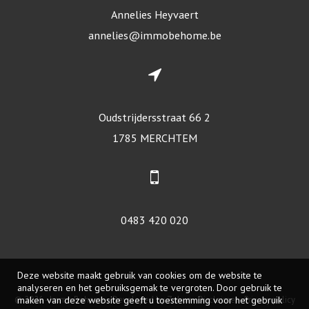
Annelies Heyvaert
annelies@immobehome.be
Oudstrijdersstraat 66 2
1785 MERCHTEM
0483 420 020
Deze website maakt gebruik van cookies om de website te
analyseren en het gebruiksgemak te vergroten. Door gebruik te
© 2026 - Immo Behome -
Developed by Zabun
-
Disclaimer
-
Privacy policy
maken van deze website geeft u toestemming voor het gebruik