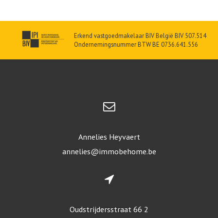
Erkend vastgoedmakelaar BIV België BIV 507.514
Ondernemingsnummer BTW BE 0736.641.556
Annelies Heyvaert
annelies@immobehome.be
Oudstrijdersstraat 66 2