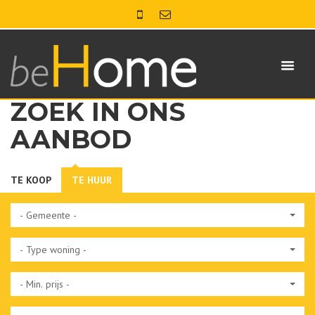
ZOEK IN ONS
AANBOD
TE KOOP
TE HUUR
- Gemeente -
- Type woning -
- Min. prijs -