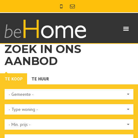
ZOEK IN ONS
AANBOD
TE KOOP
TE HUUR
- Gemeente -
- Type woning -
- Min. prijs -