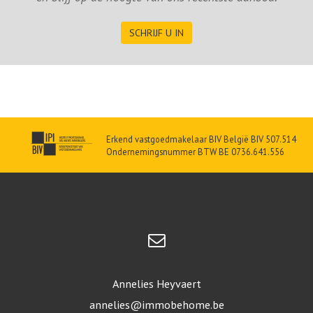
SCHRIJF U IN
Erkend vastgoedmakelaar BIV België BIV 507.514
Ondernemingsnummer BTW BE 0736.641.556
Annelies Heyvaert
annelies@immobehome.be