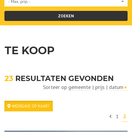
- Max. prijs -
ZOEKEN
TE KOOP
23
RESULTATEN GEVONDEN
Sorteer op
gemeente
|
prijs
|
datum
▼
WEERGAVE OP KAART
1
2