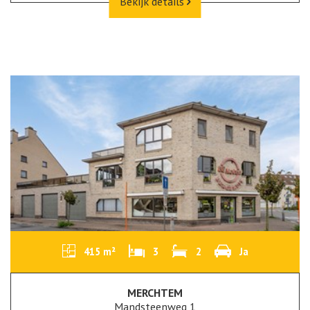
Bekijk details
415 m²
3
2
Ja
MERCHTEM
Mandsteenweg 1